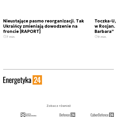
Nieustające pasmo reorganizacji. Tak
Toczka-U,
Ukraińcy zmieniają dowodzenie na
w Rosjan. 
froncie [RAPORT]
Barbara”
7 min.
9 min.
Zobacz również