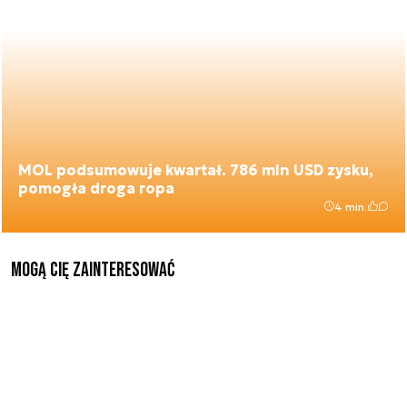
MOL podsumowuje kwartał. 786 mln USD zysku,
pomogła droga ropa
4 min.
Mogą Cię zainteresować