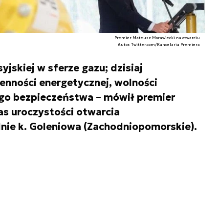
Premier Mateusz Morawiecki na otwarciu
Autor. Twitter.com/Kancelaria Premiera
yjskiej w sferze gazu; dzisiaj
nności energetycznej, wolności
ego bezpieczeństwa – mówił premier
s uroczystości otwarcia
dnie k. Goleniowa (Zachodniopomorskie).