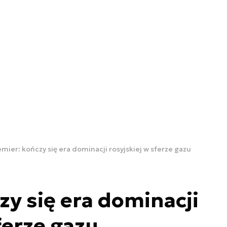
mier: kończy się era dominacji rosyjskiej w sferze gazu
zy się era dominacji
ferze gazu