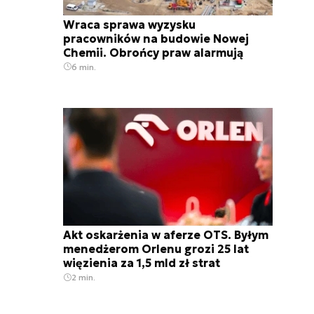
Wraca sprawa wyzysku
pracowników na budowie Nowej
Chemii. Obrońcy praw alarmują
6 min.
Akt oskarżenia w aferze OTS. Byłym
menedżerom Orlenu grozi 25 lat
więzienia za 1,5 mld zł strat
2 min.