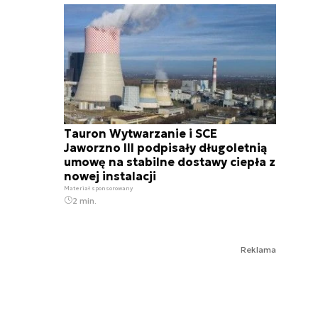
Tauron Wytwarzanie i SCE
Jaworzno III podpisały długoletnią
umowę na stabilne dostawy ciepła z
nowej instalacji
Materiał sponsorowany
2 min.
Reklama