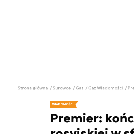
Strona główna
Surowce
Gaz
Gaz Wiadomości
Pre
WIADOMOŚCI
Premier: końc
rosyjskiej w s