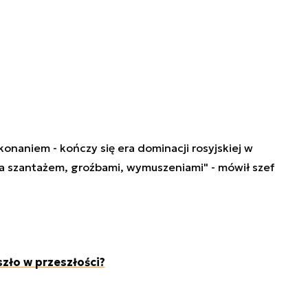
onaniem - kończy się era dominacji rosyjskiej w
na szantażem, groźbami, wymuszeniami" - mówił szef
szło w przeszłości?