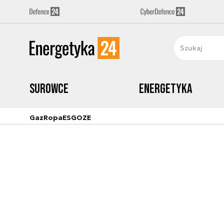
Surowce
Energetyka
Gaz
Ropa
ESG
OZE