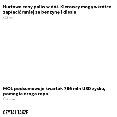
Hurtowe ceny paliw w dół. Kierowcy mogą wkrótce
zapłacić mniej za benzynę i diesla
2 min.
MOL podsumowuje kwartał. 786 mln USD zysku,
pomogła droga ropa
4 min.
Czytaj także