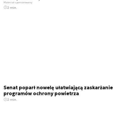
Materiał sponsorowany
2 min.
Senat poparł nowelę ułatwiającą zaskarżanie
programów ochrony powietrza
2 min.