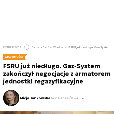
Strona główna
Surowce
Gaz
Gaz Wiadomości
FSRU już niedługo. Gaz-System zakończył negocjacje z armatorem jednostki regazyfikacyjne
WIADOMOŚCI
FSRU już niedługo. Gaz-System
zakończył negocjacje z armatorem
jednostki regazyfikacyjne
Alicja Jankowska
24.04.2024
2 min.