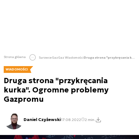
Strona główna
Surowce
Gaz
Gaz Wiadomości
Druga strona "przykręcania kurka". Ogromne problemy Gazpromu
WIADOMOŚCI
Druga strona "przykręcania
kurka". Ogromne problemy
Gazpromu
Daniel Czyżewski
17.08.2022
2 min.