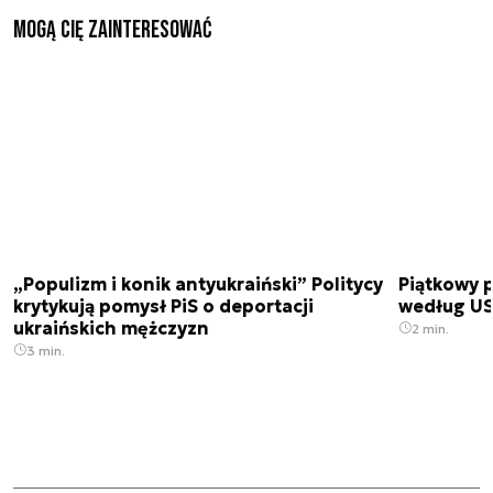
Mogą Cię zainteresować
„Populizm i konik antyukraiński” Politycy
Piątkowy 
krytykują pomysł PiS o deportacji
według USA
ukraińskich mężczyzn
2 min.
3 min.