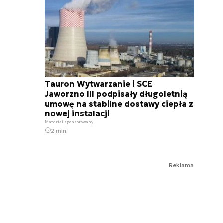
Tauron Wytwarzanie i SCE
Jaworzno III podpisały długoletnią
umowę na stabilne dostawy ciepła z
nowej instalacji
Materiał sponsorowany
2 min.
Reklama