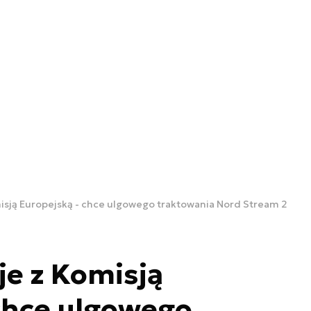
isją Europejską - chce ulgowego traktowania Nord Stream 2
je z Komisją
chce ulgowego