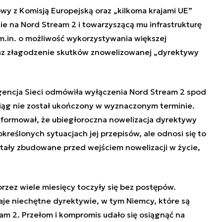
wy z Komisją Europejską oraz „kilkoma krajami UE”
e na Nord Stream 2 i towarzyszącą mu infrastrukturę
m.in. o możliwość wykorzystywania większej
az złagodzenie skutków znowelizowanej „dyrektywy
encja Sieci odmówiła wyłączenia Nord Stream 2 spod
iąg nie został ukończony w wyznaczonym terminie.
nformował, że ubiegłoroczna nowelizacja dyrektywy
kreślonych sytuacjach jej przepisów, ale odnosi się to
tały zbudowane przed wejściem nowelizacji w życie,
rzez wiele miesięcy toczyły się bez postępów.
aje niechętne dyrektywie, w tym Niemcy, które są
 2. Przełom i kompromis udało się osiągnąć na