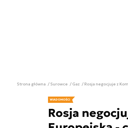
Strona główna
Surowce
Gaz
Rosja negocjuje z Kom
WIADOMOŚCI
Rosja negocju
Europejską - 