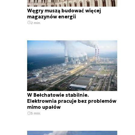
Węgry muszą budować więcej
magazynów energii
2 min.
W Bełchatowie stabilnie.
Elektrownia pracuje bez problemów
mimo upałów
5 min.