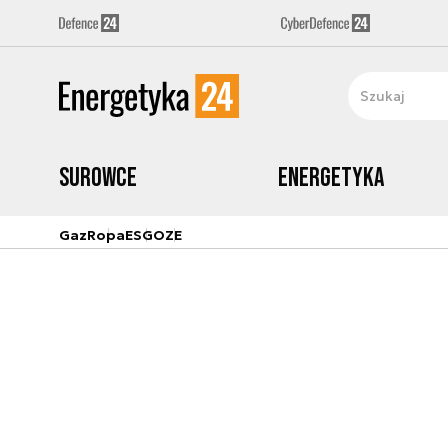
Surowce
Energetyka
Gaz
Ropa
ESG
OZE