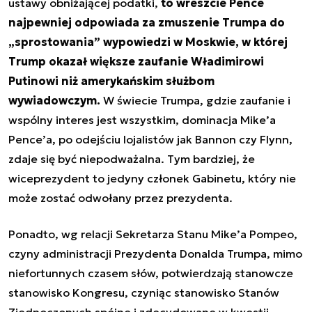
ustawy obniżającej podatki,
to wreszcie Pence
najpewniej odpowiada za zmuszenie Trumpa do
„sprostowania” wypowiedzi w Moskwie, w której
Trump okazał większe zaufanie Władimirowi
Putinowi niż amerykańskim służbom
wywiadowczym.
W świecie Trumpa, gdzie zaufanie i
wspólny interes jest wszystkim, dominacja Mike’a
Pence’a, po odejściu lojalistów jak Bannon czy Flynn,
zdaje się być niepodważalna. Tym bardziej, że
wiceprezydent to jedyny członek Gabinetu, który nie
może zostać odwołany przez prezydenta.
Ponadto, wg relacji Sekretarza Stanu Mike’a Pompeo,
czyny administracji Prezydenta Donalda Trumpa, mimo
niefortunnych czasem słów, potwierdzają stanowcze
stanowisko Kongresu, czyniąc stanowisko Stanów
Zjednoczonych spójne i zdecydowane w kwestii