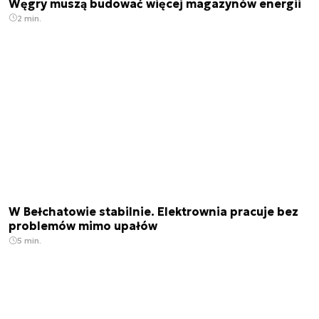
Węgry muszą budować więcej magazynów energii
2 min.
W Bełchatowie stabilnie. Elektrownia pracuje bez
problemów mimo upałów
5 min.