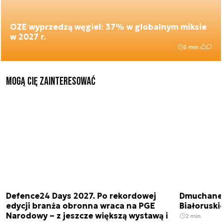
OZE wyprzedzą węgiel: 37% w globalnym miksie
w 2027 r.
5 min.
Mogą Cię zainteresować
Defence24 Days 2027. Po rekordowej
Dmuchane 
edycji branża obronna wraca na PGE
Białorusk
Narodowy – z jeszcze większą wystawą i
2 min.