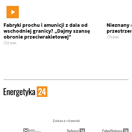
Fabryki prochu i amunicji z dala od
Nieznany 
wschodniej granicy? „Dajmy szansę
przestrze
obronie przeciwrakietowej”
1 min.
2 min.
Zobacz również