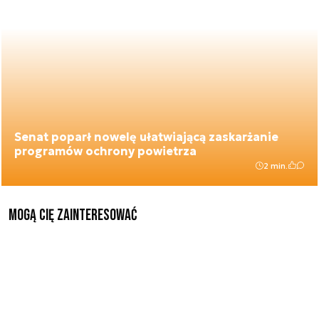
Senat poparł nowelę ułatwiającą zaskarżanie
programów ochrony powietrza
2 min.
Mogą Cię zainteresować