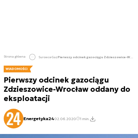
Strona główna
Surowce
Gaz
Pierwszy odcinek gazociągu Zdzieszowice-Wrocław oddany do eksploatacji
WIADOMOŚCI
Pierwszy odcinek gazociągu
Zdzieszowice-Wrocław oddany do
eksploatacji
Energetyka24
02.06.2020
1 min.