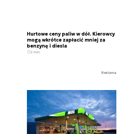
Hurtowe ceny paliw w dół. Kierowcy
mogą wkrótce zapłacić mniej za
benzynę i diesla
2 min.
Reklama