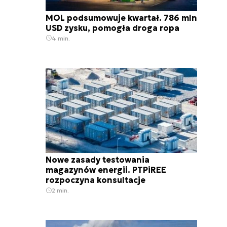
MOL podsumowuje kwartał. 786 mln
USD zysku, pomogła droga ropa
4 min.
Nowe zasady testowania
magazynów energii. PTPiREE
rozpoczyna konsultacje
2 min.