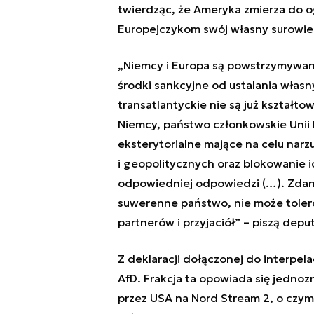
twierdząc, że Ameryka zmierza do o
Europejczykom swój własny surowie
„Niemcy i Europa są powstrzymywane
środki sankcyjne od ustalania włas
transatlantyckie nie są już kształt
Niemcy, państwo członkowskie Unii 
eksterytorialne mające na celu na
i geopolitycznych oraz blokowanie 
odpowiedniej odpowiedzi (…). Zdani
suwerenne państwo, nie może toler
partnerów i przyjaciół” – piszą depu
Z deklaracji dołączonej do interpelacj
AfD. Frakcja ta opowiada się jedno
przez USA na Nord Stream 2, o czym 