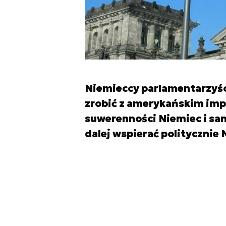
Niemieccy parlamentarzyści
zrobić z amerykańskim im
suwerenności Niemiec i sa
dalej wspierać politycznie 