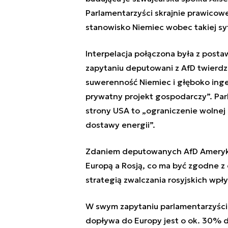
Parlamentarzyści skrajnie prawicowej
stanowisko Niemiec wobec takiej syt
Interpelacja połączona była z pos
zapytaniu deputowani z AfD twierdzi
suwerenność Niemiec i głęboko ing
prywatny projekt gospodarczy”. Parla
strony USA to „ograniczenie wolnej 
dostawy energii”.
Zdaniem deputowanych AfD Ameryka
Europą a Rosją, co ma być zgodne 
strategią zwalczania rosyjskich wp
W swym zapytaniu parlamentarzyści 
dopływa do Europy jest o ok. 30% dr