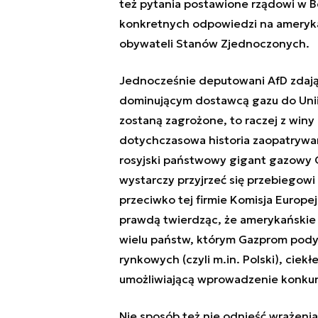
też pytania postawione rządowi w B
konkretnych odpowiedzi na amerykań
obywateli Stanów Zjednoczonych.
Jednocześnie deputowani AfD zdają s
dominującym dostawcą gazu do Unii E
zostaną zagrożone, to raczej z win
dotychczasowa historia zaopatrywani
rosyjski państwowy gigant gazowy 
wystarczy przyjrzeć się przebiego
przeciwko tej firmie Komisja Europej
prawdą twierdząc, że amerykańskie 
wielu państw, którym Gazprom pod
rynkowych (czyli m.in. Polski), ciek
umożliwiającą wprowadzenie konkure
Nie sposób też nie odnieść wrażeni