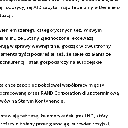
 i opozycyjnej AfD zapytali rząd federalny w Berlinie o
uacji.
tawieniem szeregu kategorycznych tez. W swym
li m.in., że „Stany Zjednoczone lekceważą
erują w sprawy wewnętrzne, godząc w dwustronny
mentarzyści podkreślali też, że takie działania ze
konkurencji i atak gospodarczy na europejskie
 chce zapobiec pokojowej współpracy między
z opracowaną przez RAND Corporation długoterminową
ływów na Starym Kontynencie.
stawiają też tezę, że amerykański gaz LNG, który
oższy niż słany przez gazociągi surowiec rosyjski,