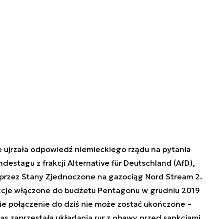
 ujrzała
odpowiedź niemieckiego rządu na pytania
estagu z frakcji Alternative für Deutschland
(AfD),
 przez Stany Zjednoczone na gazociąg Nord Stream 2.
kcje włączone do budżetu Pentagonu w grudniu 2019
ie połączenie do dziś nie może zostać ukończone –
eas zaprzestała układania rur z obawy przed sankcjami.