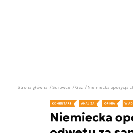
Strona główna
Surowce
Gaz
Niemiecka opozycja c
KOMENTARZ
ANALIZA
OPINIA
WIAD
Niemiecka opo
odwetu za sa