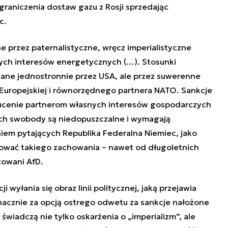
graniczenia dostaw gazu z Rosji sprzedając
c.
 przez paternalistyczne, wręcz imperialistyczne
nych interesów energetycznych (…). Stosunki
owane jednostronnie przez USA, ale przez suwerenne
Europejskiej i równorzędnego partnera NATO. Sankcje
rzucenie partnerom własnych interesów gospodarczych
ich swobody są niedopuszczalne i wymagają
em pytających Republika Federalna Niemiec, jako
ować takiego zachowania – nawet od długoletnich
towani AfD.
i wyłania się obraz linii politycznej, jaką przejawia
znacznie za opcją ostrego odwetu za sankcje nałożone
świadczą nie tylko oskarżenia o „imperializm”, ale