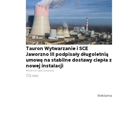
Tauron Wytwarzanie i SCE
Jaworzno III podpisały długoletnią
umowę na stabilne dostawy ciepła z
nowej instalacji
Materiał sponsorowany
2 min.
Reklama