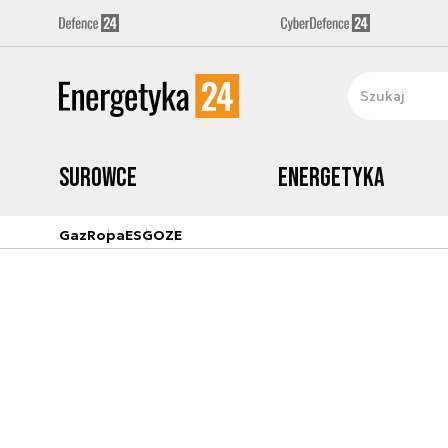
Surowce
Energetyka
Gaz
Ropa
ESG
OZE