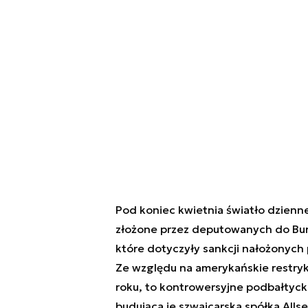
Pod koniec kwietnia światło dzienne
złożone przez deputowanych do Bund
które dotyczyły sankcji nałożonych
Ze względu na amerykańskie restry
roku, to kontrowersyjne podbałtyck
budująca je szwajcarska spółka Alls