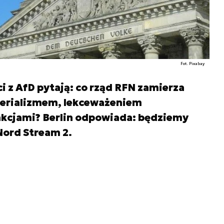
Fot. Pixabay
 z AfD pytają: co rząd RFN zamierza
perializmem, lekceważeniem
nkcjami? Berlin odpowiada: będziemy
Nord Stream 2.