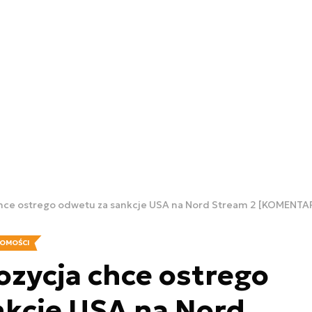
hce ostrego odwetu za sankcje USA na Nord Stream 2 [KOMENTA
OMOŚCI
zycja chce ostrego
nkcje USA na Nord