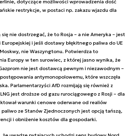
erlinie, dotyczące możliwości wprowadzenia dość
skie restrykcje, w postaci np. zakazu wjazdu dla
ię nie dostrzegać, że to Rosja – a nie Ameryka – jest
uropejskiej i jeśli dostawy błękitnego paliwa do UE
y Moskwy, nie Waszyngtonu. Potwierdza to
a Europy w ten surowiec, z której jasno wynika, że
Gazprom nie jest dostawcą pewnym i niezawodnym –
wi postępowania antymonopolowemu, które wszczęła
ska. Parlamentarzyści AfD rozmijają się również z
LNG jest droższe od gazu rurociągowego z Rosji – dla
yktował warunki cenowe oderwane od realiów
łe paliwo ze Stanów Zjednoczonych jest opcją tańszą,
ncji i obniżenie kosztów dla gospodarki.
a, że uwadze pytających uchodzi sens budowy Nord