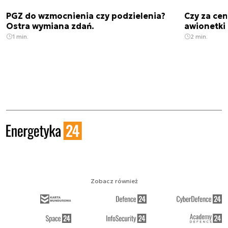
PGZ do wzmocnienia czy podzielenia?
Czy za cen
Ostra wymiana zdań.
awionetki 
1 min.
2 min.
Zobacz również