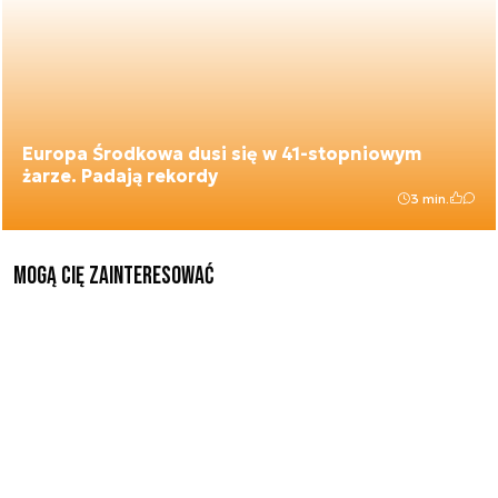
Europa Środkowa dusi się w 41-stopniowym
żarze. Padają rekordy
3 min.
Mogą Cię zainteresować