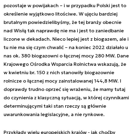
pozostaje w powijakach – i w przypadku Polski jest to
określenie wyjątkowo litościwe. W ujęciu bardziej
brutalnym powiedzielibyśmy, że tej branży obecnie
nad Wisłą tak naprawdę nie ma i jest to zaniedbanie
liczone w dekadach. Nieco lepiej jest z biogazem, ale i
tu nie ma się czym chwalić – na koniec 2022 działało u
nas ok. 380 biogazowni o łącznej mocy 280 MW. Dane
Krajowego Ośrodka Wsparcia Rolnictwa wskazują, że
w kwietniu br. 150 z nich stanowiły biogazownie
rolnicze o łącznej mocy zainstalowanej 144,8 MW. I
doprawdy trudno oprzeć się wrażeniu, że mamy tutaj
do czynienia z klasyczną sytuacją, w której czynnikami
determinującymi taki stan rzeczy są głównie
uwarunkowania legislacyjne, a nie rynkowe.
Przykłady wielu europejskich krajów - jak choćby