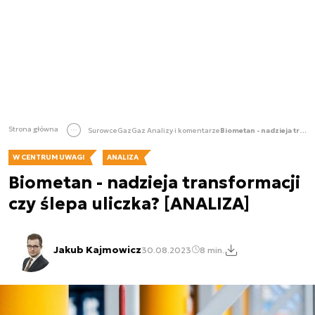
Strona główna
Surowce
Gaz
Gaz Analizy i komentarze
Biometan - nadzieja transformacji czy ślepa uliczka? [ANALIZA]
W CENTRUM UWAGI
ANALIZA
Biometan - nadzieja transformacji
czy ślepa uliczka? [ANALIZA]
Jakub Kajmowicz
30.08.2023
8 min.