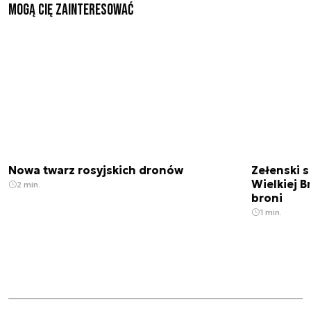
Mogą Cię zainteresować
Nowa twarz rosyjskich dronów
Zełenski s
Wielkiej B
2 min.
broni
1 min.