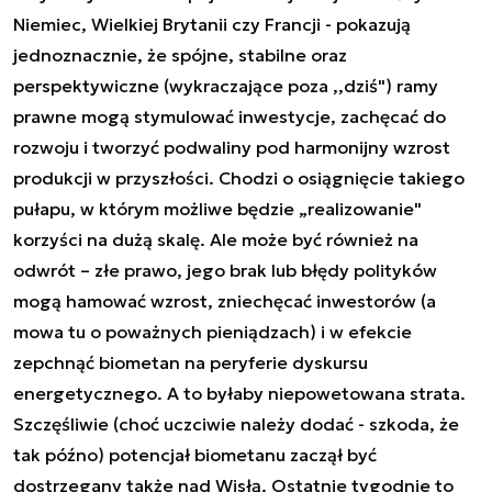
Niemiec, Wielkiej Brytanii czy Francji - pokazują
jednoznacznie, że spójne, stabilne oraz
perspektywiczne (wykraczające poza ,,dziś") ramy
prawne mogą stymulować inwestycje, zachęcać do
rozwoju i tworzyć podwaliny pod harmonijny wzrost
produkcji w przyszłości. Chodzi o osiągnięcie takiego
pułapu, w którym możliwe będzie „realizowanie"
korzyści na dużą skalę. Ale może być również na
odwrót – złe prawo, jego brak lub błędy polityków
mogą hamować wzrost, zniechęcać inwestorów (a
mowa tu o poważnych pieniądzach) i w efekcie
zepchnąć biometan na peryferie dyskursu
energetycznego. A to byłaby niepowetowana strata.
Szczęśliwie (choć uczciwie należy dodać - szkoda, że
tak późno) potencjał biometanu zaczął być
dostrzegany także nad Wisłą. Ostatnie tygodnie to