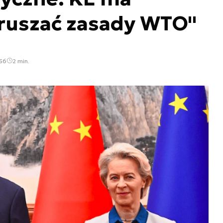
ruszać zasady WTO"
:56
2 min.