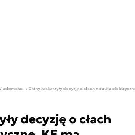
 Wiadomości
Chiny zaskarżyły decyzję o cłach na auta elektryc
yły decyzję o cłach
ryczne. KE ma