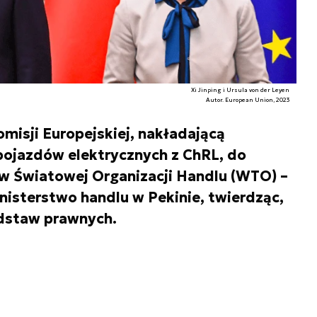
Xi Jinping i Ursula von der Leyen
Autor. European Union, 2023
misji Europejskiej, nakładającą
pojazdów elektrycznych z ChRL, do
w Światowej Organizacji Handlu (WTO) –
isterstwo handlu w Pekinie, twierdząc,
odstaw prawnych.