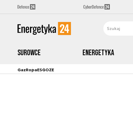
Surowce
Energetyka
Gaz
Ropa
ESG
OZE