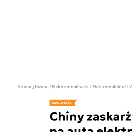
Strona główna
Elektromobilność
Elektromobilność
WIADOMOŚCI
Chiny zaskarż
na auta elekt