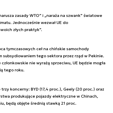
narusza zasady WTO” i „naraża na szwank” światowe
klimatu. Jednocześnie wezwał UE do
oich złych praktyk”.
ipca tymczasowych ceł na chińskie samochody
m subsydiowaniem tego sektora przez rząd w Pekinie.
je członkowskie nie wyrażą sprzeciwu, UE będzie mogła
ią tego roku.
trzy koncerny: BYD (17,4 proc.), Geely (20 proc.) oraz
iorstwa produkujące pojazdy elektryczne w Chinach,
, będą objęte średnią stawką 21 proc.