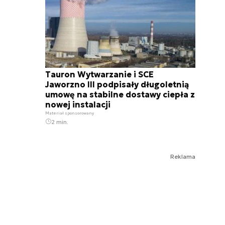
Tauron Wytwarzanie i SCE
Jaworzno III podpisały długoletnią
umowę na stabilne dostawy ciepła z
nowej instalacji
Materiał sponsorowany
2 min.
Reklama