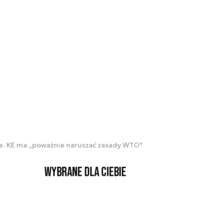
zne. KE ma „poważnie naruszać zasady WTO"
Wybrane dla Ciebie