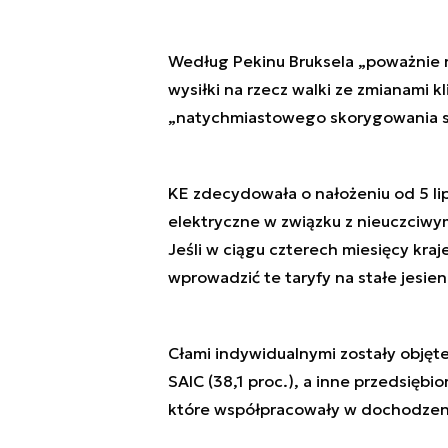
Według Pekinu Bruksela „poważnie 
wysiłki na rzecz walki ze zmianami 
„natychmiastowego skorygowania sw
KE zdecydowała o nałożeniu od 5 l
elektryczne w związku z nieuczciwy
Jeśli w ciągu czterech miesięcy kra
wprowadzić te taryfy na stałe jesien
Cłami indywidualnymi zostały objęte 
SAIC (38,1 proc.), a inne przedsięb
które współpracowały w dochodzeniu