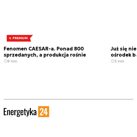
PREMIUM
Fenomen CAESAR-a. Ponad 800
Już się ni
sprzedanych, a produkcja rośnie
ośrodek b
8 min.
3 min.