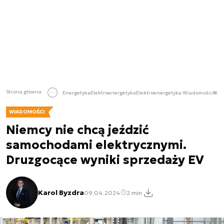
Strona główna
Energetyka
Elektroenergetyka
Elektroenergetyka Wiadomości
Niemcy nie chcą jeździć samochodami elektrycznymi. Druzgocące wyniki sprzedaży EV
WIADOMOŚCI
Niemcy nie chcą jeździć
samochodami elektrycznymi.
Druzgocące wyniki sprzedaży EV
Karol Byzdra
09.04.2024
2 min.