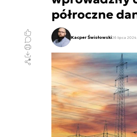
półroczne dan
Kacper Świsłowski
26 lipca 2024