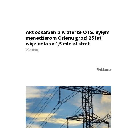
Akt oskarżenia w aferze OTS. Byłym
menedżerom Orlenu grozi 25 lat
więzienia za 1,5 mld zł strat
2 min.
Reklama