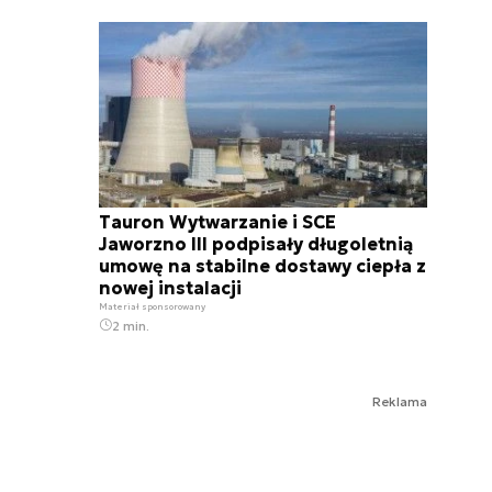
Tauron Wytwarzanie i SCE
Jaworzno III podpisały długoletnią
umowę na stabilne dostawy ciepła z
nowej instalacji
Materiał sponsorowany
2 min.
Reklama