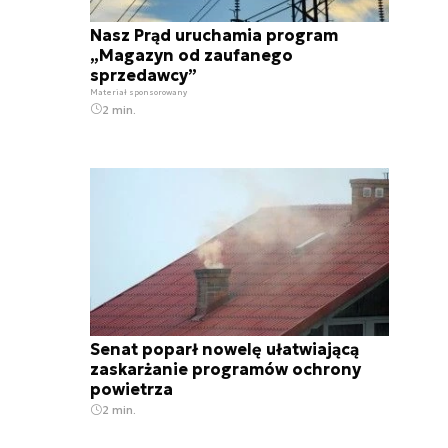
Nasz Prąd uruchamia program
„Magazyn od zaufanego
sprzedawcy”
Materiał sponsorowany
2 min.
Senat poparł nowelę ułatwiającą
zaskarżanie programów ochrony
powietrza
2 min.