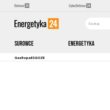
Surowce
Energetyka
Gaz
Ropa
ESG
OZE