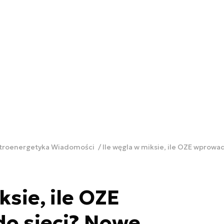
ktroenergetyka Wiadomości
Ile węgla w miksie, ile OZE wprowad
ksie, ile OZE
o sieci? Nowe,