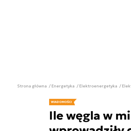
Strona główna
Energetyka
Elektroenergetyka
Ele
WIADOMOŚCI
Ile węgla w mi
wprowadziły d