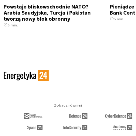
Powstaje bliskowschodnie NATO?
Pieniądze
Arabia Saudyjska, Turcja i Pakistan
Bank Cent
tworzą nowy blok obronny
3 min.
3 min.
Zobacz również