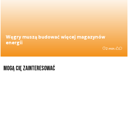
Węgry muszą budować więcej magazynów
energii
2 min.
Mogą Cię zainteresować