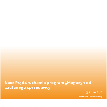
Nasz Prąd uruchamia program „Magazyn od
zaufanego sprzedawcy”
2 min.
Materiał sponsorowany