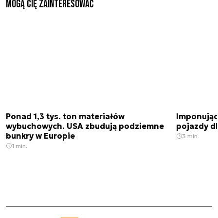
Mogą Cię zainteresować
Ponad 1,3 tys. ton materiałów
Imponujące
wybuchowych. USA zbudują podziemne
pojazdy dl
bunkry w Europie
3 min.
1 min.