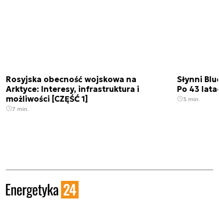
Rosyjska obecność wojskowa na
Słynni Blu
Arktyce: Interesy, infrastruktura i
Po 43 lata
możliwości [CZĘŚĆ 1]
3 min.
7 min.