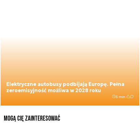
Elektryczne autobusy podbijają Europę. Pełna
zeroemisyjność możliwa w 2028 roku
5 min.
Mogą Cię zainteresować