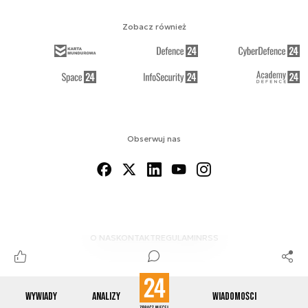
Zobacz również
Obserwuj nas
O NAS
KONTAKT
REGULAMIN
RSS
Wywiady
Analizy
Wiadomości
© 2012-2026 ENERGETYKA24