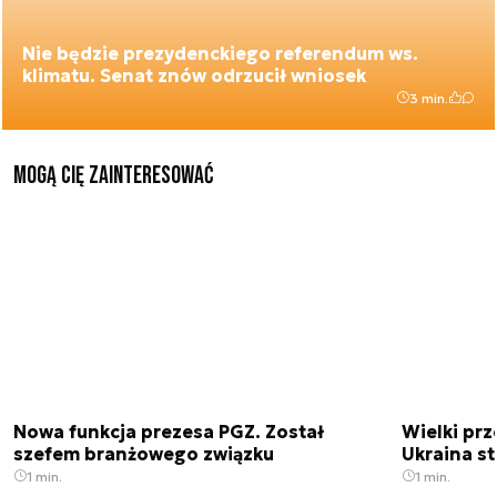
Nie będzie prezydenckiego referendum ws.
klimatu. Senat znów odrzucił wniosek
3 min.
Mogą Cię zainteresować
Nowa funkcja prezesa PGZ. Został
Wielki prz
szefem branżowego związku
Ukraina st
1 min.
1 min.