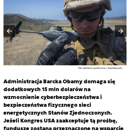
Następny slajd
Poprzedni slajd
Fot. domena publiczna / pixabay.com
Administracja Barcka Obamy domaga się
dodatkowych 15 mln dolarów na
wzmocnienie cyberbezpieczeństwa i
bezpieczeństwa fizycznego sieci
energetycznych Stanów Zjednoczonych.
Jeżeli Kongres USA zaakceptuje tą prośbę,
fundusze zostaną przeznaczone na wsparcie