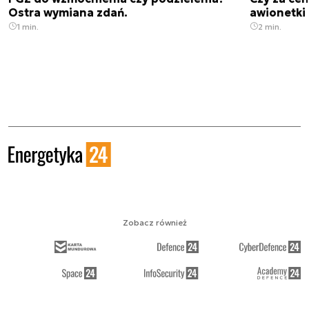
Ostra wymiana zdań.
awionetki 
1 min.
2 min.
Zobacz również