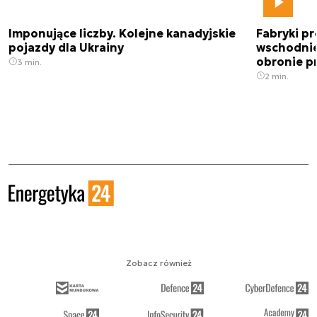
Imponujące liczby. Kolejne kanadyjskie
Fabryki pr
pojazdy dla Ukrainy
wschodnie
obronie p
3 min.
2 min.
Zobacz również