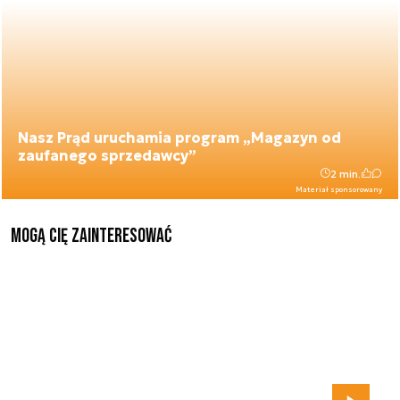
Nasz Prąd uruchamia program „Magazyn od
zaufanego sprzedawcy”
2 min.
Materiał sponsorowany
Mogą Cię zainteresować