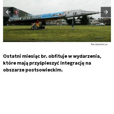
Następny slajd
Poprzedni slajd
Fot. kremlin.ru
Ostatni miesiąc br. obfituje w wydarzenia,
które mają przyśpieszyć integrację na
obszarze postsowieckim.