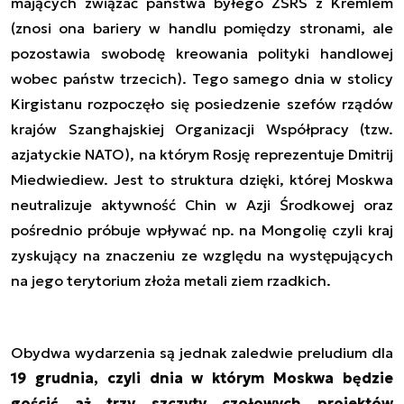
mających związać państwa byłego ZSRS z Kremlem
(znosi ona bariery w handlu pomiędzy stronami, ale
pozostawia swobodę kreowania polityki handlowej
wobec państw trzecich). Tego samego dnia w stolicy
Kirgistanu rozpoczęło się posiedzenie szefów rządów
krajów Szanghajskiej Organizacji Współpracy (tzw.
azjatyckie NATO), na którym Rosję reprezentuje Dmitrij
Miedwiediew. Jest to struktura dzięki, której Moskwa
neutralizuje aktywność Chin w Azji Środkowej oraz
pośrednio próbuje wpływać np. na Mongolię czyli kraj
zyskujący na znaczeniu ze względu na występujących
na jego terytorium złoża metali ziem rzadkich.
Obydwa wydarzenia są jednak zaledwie preludium dla
19 grudnia, czyli dnia w którym Moskwa będzie
gościć aż trzy szczyty czołowych projektów