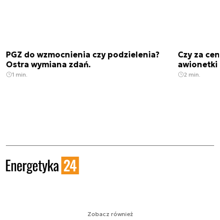
PGZ do wzmocnienia czy podzielenia?
Czy za cen
Ostra wymiana zdań.
awionetki 
1 min.
2 min.
Zobacz również