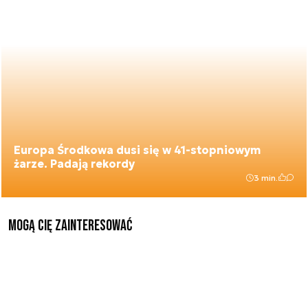
Europa Środkowa dusi się w 41-stopniowym
żarze. Padają rekordy
3 min.
Mogą Cię zainteresować