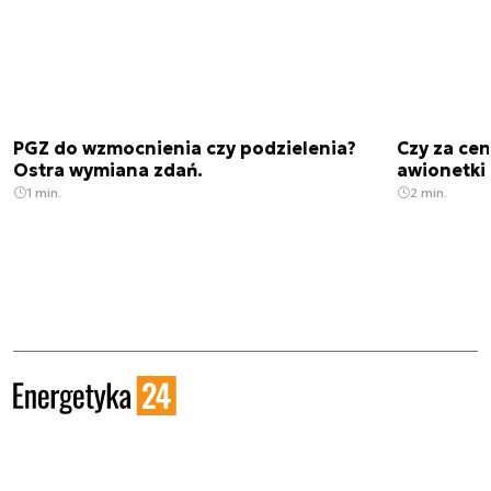
PGZ do wzmocnienia czy podzielenia?
Czy za cen
Ostra wymiana zdań.
awionetki 
1 min.
2 min.