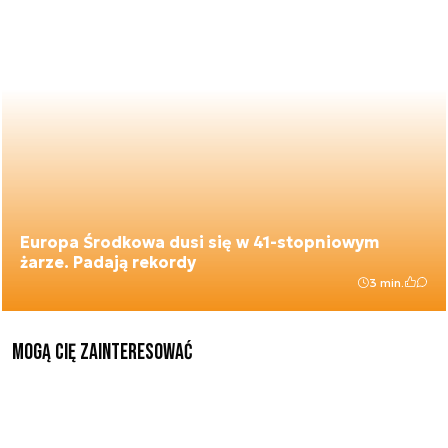
Europa Środkowa dusi się w 41-stopniowym
żarze. Padają rekordy
3 min.
Mogą Cię zainteresować