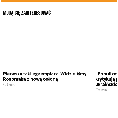
Mogą Cię zainteresować
Pierwszy taki egzemplarz. Widzieliśmy
„Populizm 
Rosomaka z nową osłoną
krytykują 
ukraiński
2 min.
3 min.