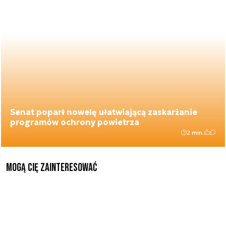
Senat poparł nowelę ułatwiającą zaskarżanie
programów ochrony powietrza
2 min.
Mogą Cię zainteresować