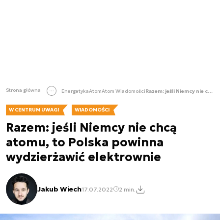
Strona główna
Energetyka
Atom
Atom Wiadomości
Razem: jeśli Niemcy nie chcą atomu, to Polska powinna wydzierżawić elektrownie
W CENTRUM UWAGI
WIADOMOŚCI
Razem: jeśli Niemcy nie chcą
atomu, to Polska powinna
wydzierżawić elektrownie
Jakub Wiech
17.07.2022
2 min.