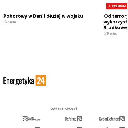
PREMIUM
Poborowy w Danii dłużej w wojsku
Od terror
wykorzystu
7 min.
Środkowe
9 min.
Zobacz również