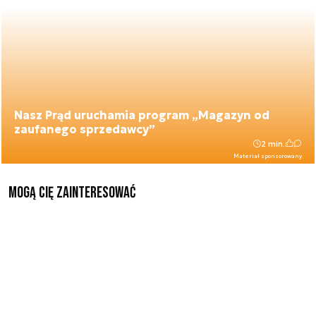
Nasz Prąd uruchamia program „Magazyn od
zaufanego sprzedawcy”
2 min.
Materiał sponsorowany
Mogą Cię zainteresować