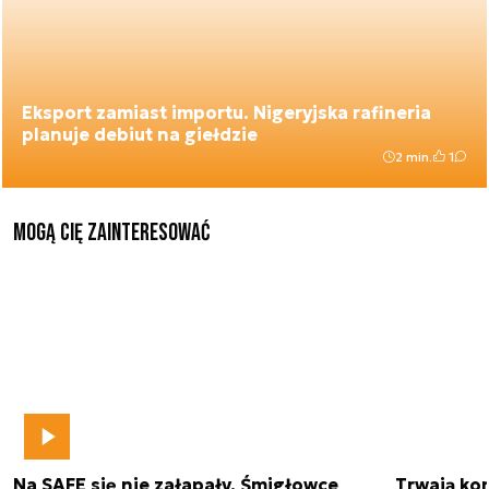
Eksport zamiast importu. Nigeryjska rafineria
planuje debiut na giełdzie
2 min.
1
Mogą Cię zainteresować
Na SAFE się nie załapały. Śmigłowce
Trwają kon