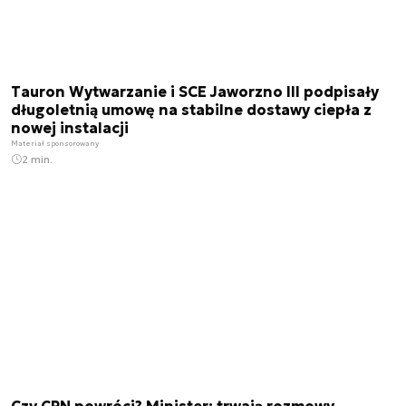
Tauron Wytwarzanie i SCE Jaworzno III podpisały
długoletnią umowę na stabilne dostawy ciepła z
nowej instalacji
Materiał sponsorowany
2 min.
Czy CPN powróci? Minister: trwają rozmowy