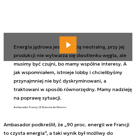
Energia jądrowa jest energią neutralną, przy jej
produkcji nie wytwarza się dwutlenku węgla, ale
musimy być czujni, bo mamy wspólne interesy. A
jak wspomniałem, istnieje lobby i chcielibyśmy
przynajmniej nie być dyskryminowani, a
traktowani w sposób równorzędny. Mamy nadzieję
na poprawę sytuacji.
Ambasador Francji JE Etienne de Poncins
Ambasador podkreślił, że „90 proc. energii we Francji
to czysta energia”, a taki wynik był możliwy do