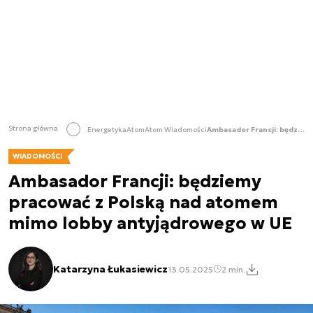
Strona główna
Energetyka
Atom
Atom Wiadomości
Ambasador Francji: będziemy pracować z Polską nad atomem mimo lobby antyjądrowego w UE
WIADOMOŚCI
Ambasador Francji: będziemy
pracować z Polską nad atomem
mimo lobby antyjądrowego w UE
Katarzyna Łukasiewicz
13.05.2025
2 min.