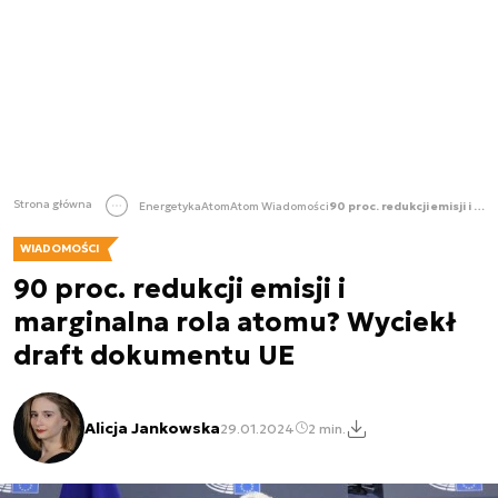
Strona główna
Energetyka
Atom
Atom Wiadomości
90 proc. redukcji emisji i marginalna rola atomu? Wyciekł draft dokumentu UE
WIADOMOŚCI
90 proc. redukcji emisji i
marginalna rola atomu? Wyciekł
draft dokumentu UE
Alicja Jankowska
29.01.2024
2 min.