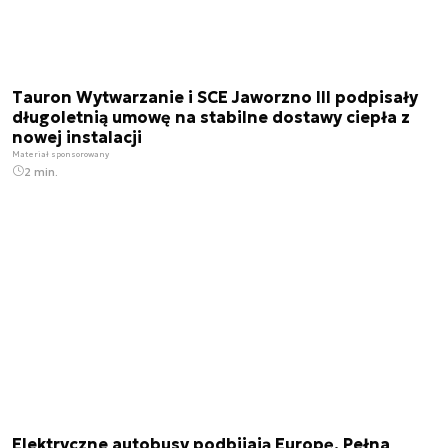
Tauron Wytwarzanie i SCE Jaworzno III podpisały
długoletnią umowę na stabilne dostawy ciepła z
nowej instalacji
Materiał sponsorowany
2 min.
Elektryczne autobusy podbijają Europę. Pełna