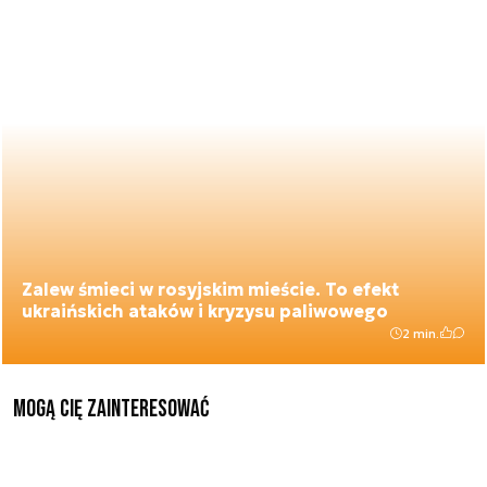
Zalew śmieci w rosyjskim mieście. To efekt
ukraińskich ataków i kryzysu paliwowego
2 min.
Mogą Cię zainteresować