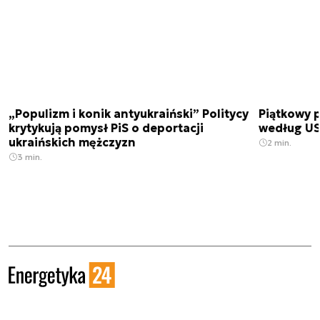
„Populizm i konik antyukraiński” Politycy
Piątkowy 
krytykują pomysł PiS o deportacji
według USA
ukraińskich mężczyzn
2 min.
3 min.