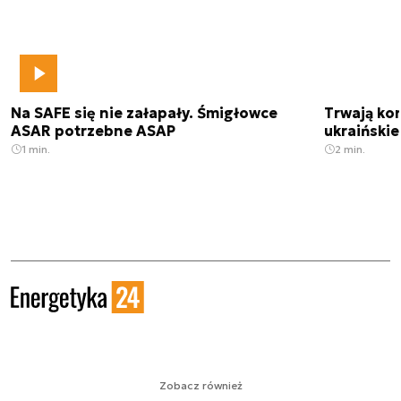
Na SAFE się nie załapały. Śmigłowce
Trwają kon
ASAR potrzebne ASAP
ukraińskie
1 min.
2 min.
Zobacz również