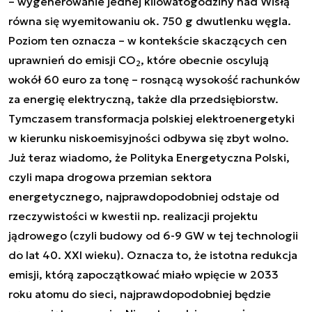
– wygenerowanie jednej kilowatogodziny nad Wisłą
równa się wyemitowaniu ok. 750 g dwutlenku węgla.
Poziom ten oznacza – w kontekście skaczących cen
uprawnień do emisji CO
, które obecnie oscylują
2
wokół 60 euro za tonę – rosnącą wysokość rachunków
za energię elektryczną, także dla przedsiębiorstw.
Tymczasem transformacja polskiej elektroenergetyki
w kierunku niskoemisyjności odbywa się zbyt wolno.
Już teraz wiadomo, że Polityka Energetyczna Polski,
czyli mapa drogowa przemian sektora
energetycznego, najprawdopodobniej odstaje od
rzeczywistości w kwestii np. realizacji projektu
jądrowego (czyli budowy od 6-9 GW w tej technologii
do lat 40. XXI wieku). Oznacza to, że istotna redukcja
emisji, którą zapoczątkować miało wpięcie w 2033
roku atomu do sieci, najprawdopodobniej będzie