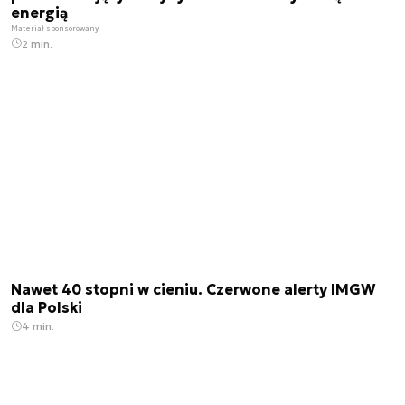
energią
Materiał sponsorowany
2 min.
Nawet 40 stopni w cieniu. Czerwone alerty IMGW
dla Polski
4 min.