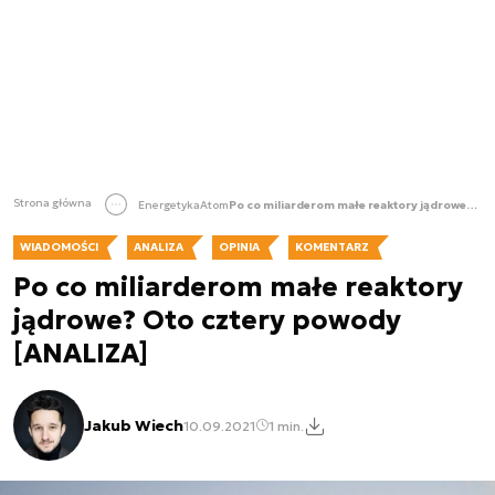
Strona główna
Energetyka
Atom
Po co miliarderom małe reaktory jądrowe? Oto cztery powody [ANALIZA]
WIADOMOŚCI
ANALIZA
OPINIA
KOMENTARZ
Po co miliarderom małe reaktory
jądrowe? Oto cztery powody
[ANALIZA]
Jakub Wiech
10.09.2021
1 min.