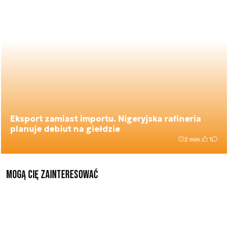
Eksport zamiast importu. Nigeryjska rafineria
planuje debiut na giełdzie
2 min.
1
Mogą Cię zainteresować