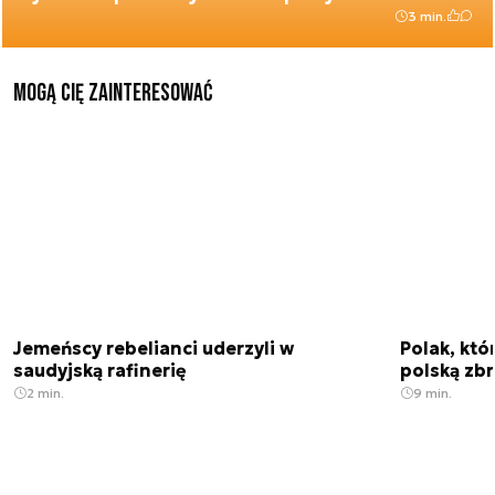
3 min.
Mogą Cię zainteresować
Jemeńscy rebelianci uderzyli w
Polak, któ
saudyjską rafinerię
polską zbr
2 min.
9 min.