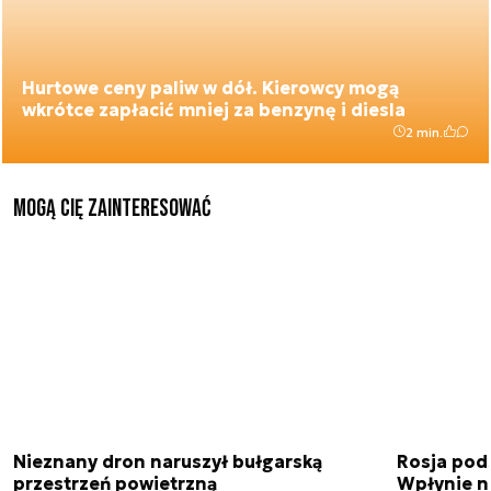
Hurtowe ceny paliw w dół. Kierowcy mogą
wkrótce zapłacić mniej za benzynę i diesla
2 min.
Mogą Cię zainteresować
Nieznany dron naruszył bułgarską
Rosja pod
przestrzeń powietrzną
Wpłynie n