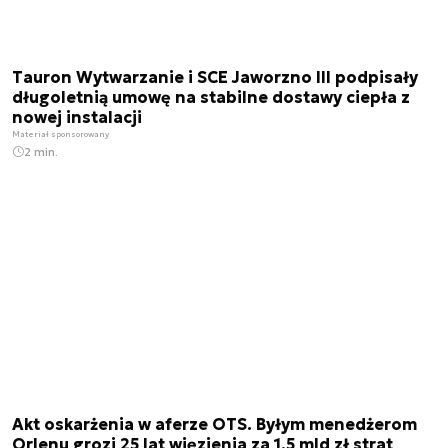
Tauron Wytwarzanie i SCE Jaworzno III podpisały
długoletnią umowę na stabilne dostawy ciepła z
nowej instalacji
Materiał sponsorowany
2 min.
Akt oskarżenia w aferze OTS. Byłym menedżerom
Orlenu grozi 25 lat więzienia za 1,5 mld zł strat