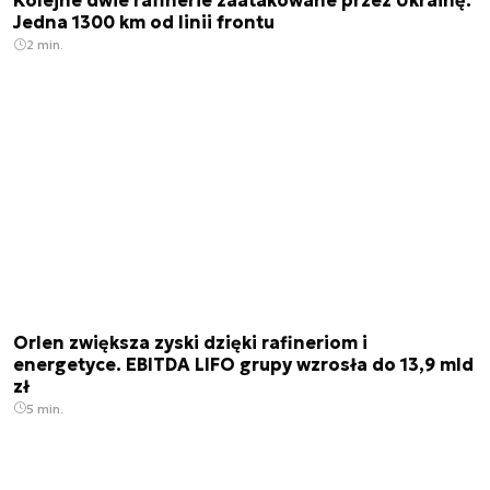
Kolejne dwie rafinerie zaatakowane przez Ukrainę.
Jedna 1300 km od linii frontu
2 min.
Orlen zwiększa zyski dzięki rafineriom i
energetyce. EBITDA LIFO grupy wzrosła do 13,9 mld
zł
5 min.