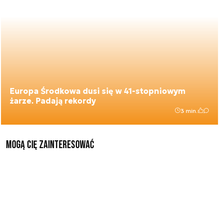
Europa Środkowa dusi się w 41-stopniowym
żarze. Padają rekordy
3 min.
Mogą Cię zainteresować