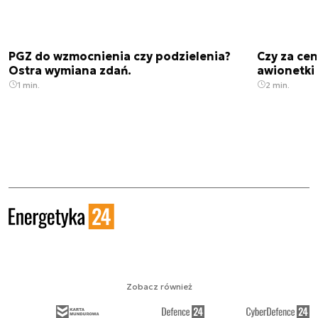
PGZ do wzmocnienia czy podzielenia?
Czy za cen
Ostra wymiana zdań.
awionetki 
1 min.
2 min.
Zobacz również