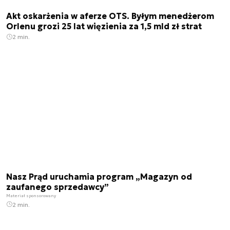
Akt oskarżenia w aferze OTS. Byłym menedżerom
Orlenu grozi 25 lat więzienia za 1,5 mld zł strat
2 min.
Nasz Prąd uruchamia program „Magazyn od
zaufanego sprzedawcy”
Materiał sponsorowany
2 min.