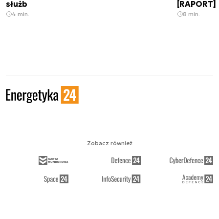
służb
[RAPORT]
4 min.
8 min.
Zobacz również