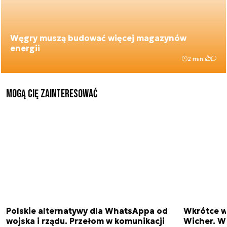
Węgry muszą budować więcej magazynów
energii
2 min.
Mogą Cię zainteresować
Polskie alternatywy dla WhatsAppa od
Wkrótce w
wojska i rządu. Przełom w komunikacji
Wicher. W