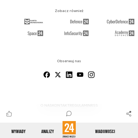
Zobacz również
Obserwuj nas
O NAS
KONTAKT
REGULAMIN
RSS
Wywiady
Analizy
Wiadomości
© 2012-2026 ENERGETYKA24