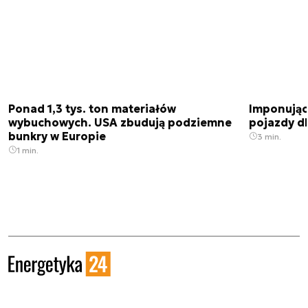
Ponad 1,3 tys. ton materiałów
Imponujące
wybuchowych. USA zbudują podziemne
pojazdy dl
bunkry w Europie
3 min.
1 min.