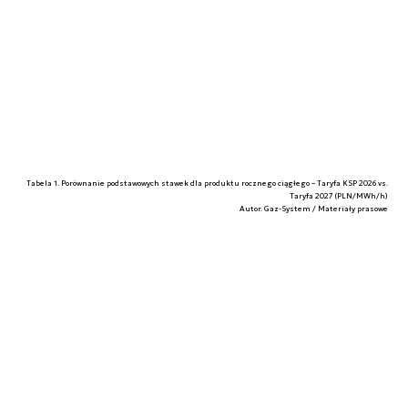
Tabela 1. Porównanie podstawowych stawek dla produktu rocznego ciągłego – Taryfa KSP 2026 vs.
Taryfa 2027 (PLN/MWh/h)
Autor. Gaz-System / Materiały prasowe