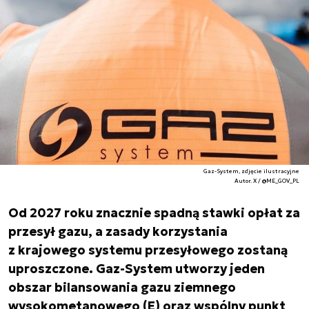
Gaz-System, zdjęcie ilustracyjne
Autor. X / @ME_GOV_PL
Od 2027 roku znacznie spadną stawki opłat za
przesył gazu, a zasady korzystania
z krajowego systemu przesyłowego zostaną
uproszczone. Gaz-System utworzy jeden
obszar bilansowania gazu ziemnego
wysokometanowego (E) oraz wspólny punkt