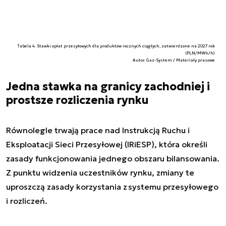
Tabela 4. Stawki opłat przesyłowych dla produktów rocznych ciągłych, zatwierdzone na 2027 rok
(PLN/MWh/h)
Autor. Gaz-System / Materiały prasowe
Jedna stawka na granicy zachodniej i
prostsze rozliczenia rynku
Równolegle trwają prace nad Instrukcją Ruchu i
Eksploatacji Sieci Przesyłowej (IRiESP), która określi
zasady funkcjonowania jednego obszaru bilansowania.
Z punktu widzenia uczestników rynku, zmiany te
uproszczą zasady korzystania z systemu przesyłowego
i rozliczeń.