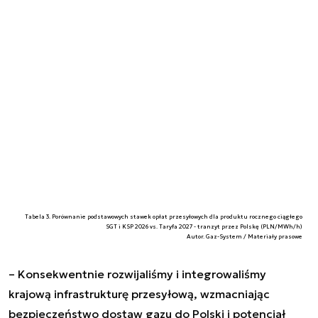
Tabela 3. Porównanie podstawowych stawek opłat przesyłowych dla produktu rocznego ciągłego
SGT i KSP 2026 vs. Taryfa 2027 - tranzyt przez Polskę (PLN/MWh/h)
Autor. Gaz-System / Materiały prasowe
–
Konsekwentnie rozwijaliśmy i integrowaliśmy
krajową infrastrukturę przesyłową, wzmacniając
bezpieczeństwo dostaw gazu do Polski i potencjał