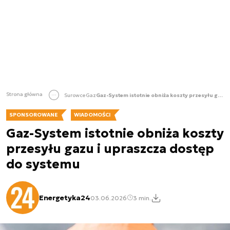
Strona główna
Surowce
Gaz
Gaz-System istotnie obniża koszty przesyłu gazu i upraszcza dostęp do systemu
SPONSOROWANE
WIADOMOŚCI
Gaz-System istotnie obniża koszty
przesyłu gazu i upraszcza dostęp
do systemu
Energetyka24
03.06.2026
3 min.