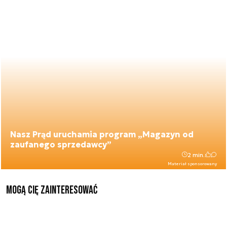
Nasz Prąd uruchamia program „Magazyn od
zaufanego sprzedawcy”
2 min.
Materiał sponsorowany
Mogą Cię zainteresować