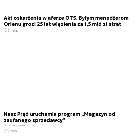
Akt oskarżenia w aferze OTS. Byłym menedżerom
Orlenu grozi 25 lat więzienia za 1,5 mld zł strat
2 min.
Nasz Prąd uruchamia program „Magazyn od
zaufanego sprzedawcy”
Materiał sponsorowany
2 min.