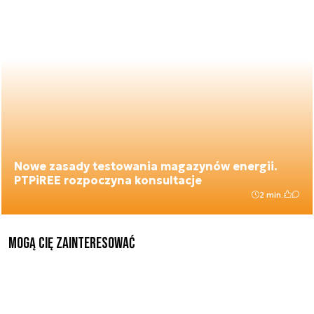
Nowe zasady testowania magazynów energii.
PTPiREE rozpoczyna konsultacje
2 min.
Mogą Cię zainteresować