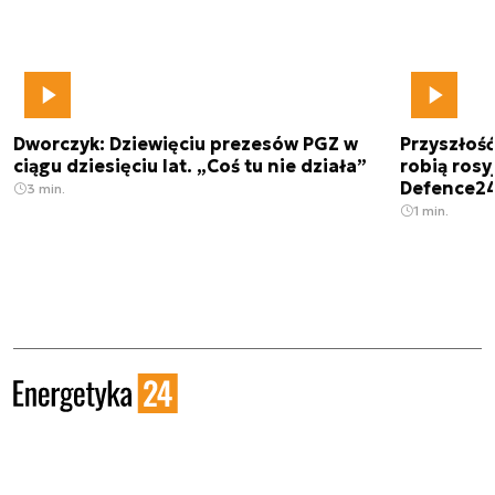
Dworczyk: Dziewięciu prezesów PGZ w
Przyszłoś
ciągu dziesięciu lat. „Coś tu nie działa”
robią rosyj
Defence2
3 min.
1 min.