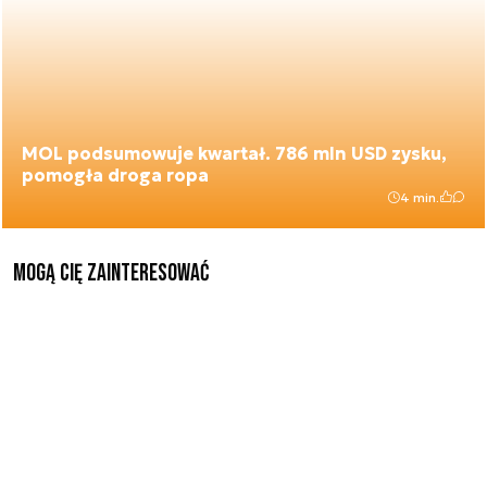
MOL podsumowuje kwartał. 786 mln USD zysku,
pomogła droga ropa
4 min.
Mogą Cię zainteresować