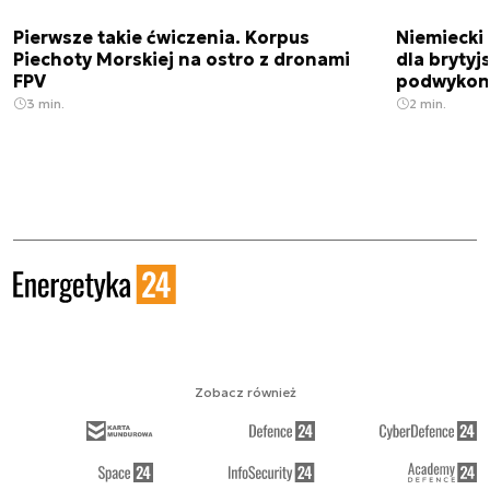
Pierwsze takie ćwiczenia. Korpus
Niemiecki 
Piechoty Morskiej na ostro z dronami
dla brytyjs
FPV
podwykon
3 min.
2 min.
Zobacz również