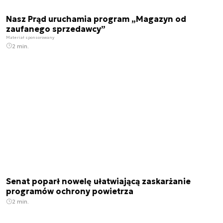
Nasz Prąd uruchamia program „Magazyn od
zaufanego sprzedawcy”
Materiał sponsorowany
2 min.
Senat poparł nowelę ułatwiającą zaskarżanie
programów ochrony powietrza
2 min.