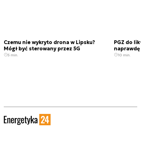
Czemu nie wykryto drona w Lipsku?
PGZ do lik
Mógł być sterowany przez 5G
naprawdę 
5 min.
10 min.