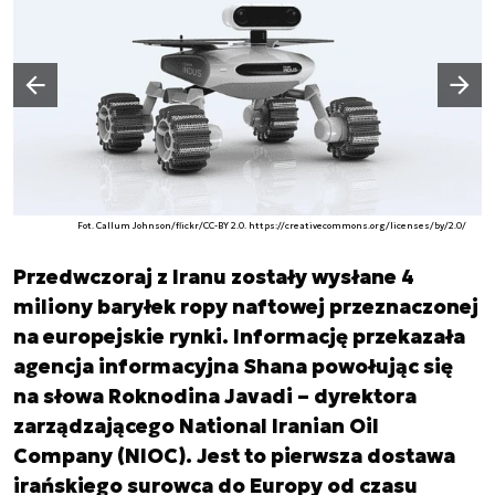
Następny slajd
Poprzedni slajd
Fot. Callum Johnson/flickr/CC-BY 2.0. https://creativecommons.org/licenses/by/2.0/
Przedwczoraj z Iranu zostały wysłane 4
miliony baryłek ropy naftowej przeznaczonej
na europejskie rynki. Informację przekazała
agencja informacyjna Shana powołując się
na słowa Roknodina Javadi – dyrektora
zarządzającego National Iranian Oil
Company (NIOC). Jest to pierwsza dostawa
irańskiego surowca do Europy od czasu