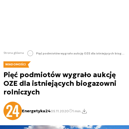
Strona główna
Pięć podmiotów wygrało aukcję OZE dla istniejących biogazowni rolniczych
WIADOMOŚCI
Pięć podmiotów wygrało aukcję
OZE dla istniejących biogazowni
rolniczych
Energetyka24
05.11.2020
1 min.