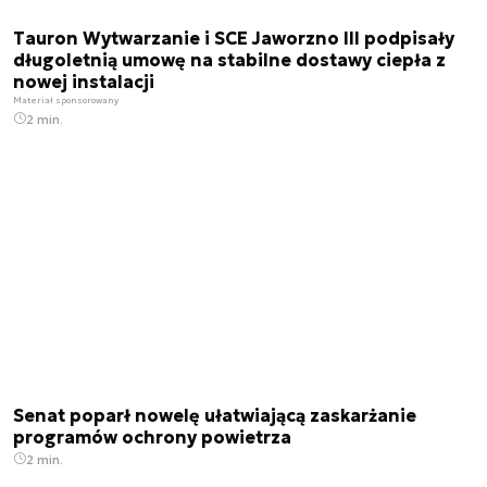
Tauron Wytwarzanie i SCE Jaworzno III podpisały
długoletnią umowę na stabilne dostawy ciepła z
nowej instalacji
Materiał sponsorowany
2 min.
Senat poparł nowelę ułatwiającą zaskarżanie
programów ochrony powietrza
2 min.