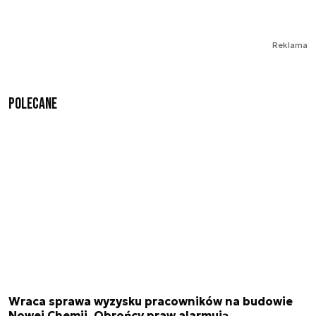
Reklama
Polecane
Wraca sprawa wyzysku pracowników na budowie
Nowej Chemii. Obrońcy praw alarmują