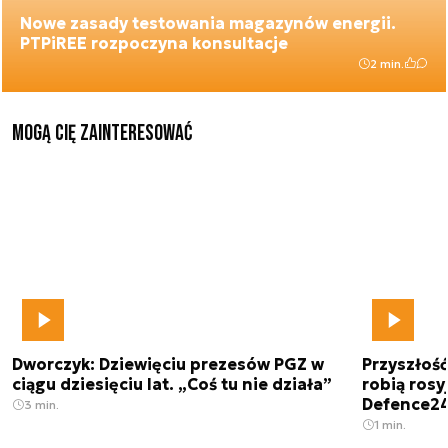
Nowe zasady testowania magazynów energii.
PTPiREE rozpoczyna konsultacje
2 min.
Mogą Cię zainteresować
Dworczyk: Dziewięciu prezesów PGZ w
Przyszłoś
ciągu dziesięciu lat. „Coś tu nie działa”
robią rosyj
Defence2
3 min.
1 min.