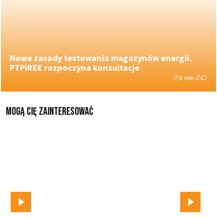
Nowe zasady testowania magazynów energii.
PTPiREE rozpoczyna konsultacje
2 min.
Mogą Cię zainteresować