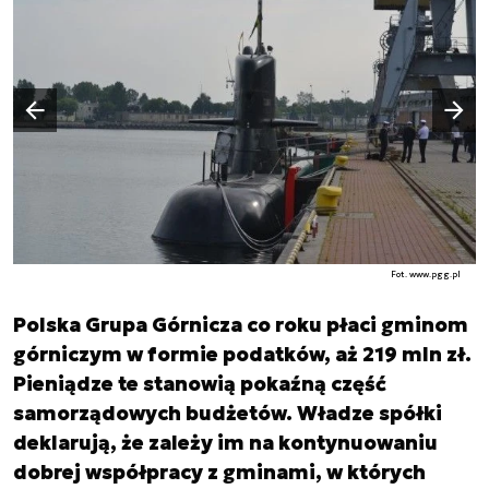
Następny slajd
Poprzedni slajd
Fot. www.pgg.pl
Polska Grupa Górnicza co roku płaci gminom
górniczym w formie podatków, aż 219 mln zł.
Pieniądze te stanowią pokaźną część
samorządowych budżetów. Władze spółki
deklarują, że zależy im na kontynuowaniu
dobrej współpracy z gminami, w których