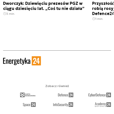
Dworczyk: Dziewięciu prezesów PGZ w
Przyszłoś
ciągu dziesięciu lat. „Coś tu nie działa”
robią rosyj
Defence2
3 min.
1 min.
Zobacz również