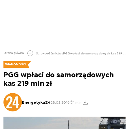
Strona główna
Surowce
Górnictwo
PGG wpłaci do samorządowych kas 219 mln zł
WIADOMOŚCI
PGG wpłaci do samorządowych
kas 219 mln zł
Energetyka24
23.05.2016
1 min.