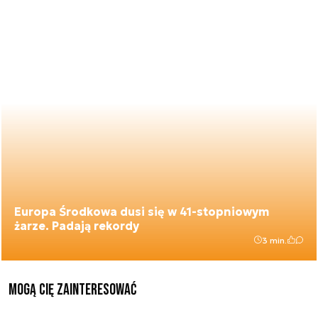
Europa Środkowa dusi się w 41-stopniowym
żarze. Padają rekordy
3 min.
Mogą Cię zainteresować