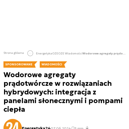
Strona główna
Energetyka
OZE
OZE Wiadomości
Wodorowe agregaty prądotwórcze w rozwiązaniach hybrydowych: integracja z panelami słonecznymi i pompami ciepła
SPONSOROWANE
WIADOMOŚCI
Wodorowe agregaty
prądotwórcze w rozwiązaniach
hybrydowych: integracja z
panelami słonecznymi i pompami
ciepła
Energetyka24
07.06.2024
5 min.