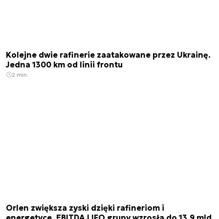
Kolejne dwie rafinerie zaatakowane przez Ukrainę.
Jedna 1300 km od linii frontu
2 min.
Orlen zwiększa zyski dzięki rafineriom i
energetyce. EBITDA LIFO grupy wzrosła do 13,9 mld