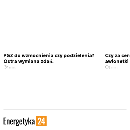
PGZ do wzmocnienia czy podzielenia?
Czy za cen
Ostra wymiana zdań.
awionetki 
1 min.
2 min.