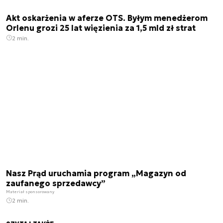
Akt oskarżenia w aferze OTS. Byłym menedżerom
Orlenu grozi 25 lat więzienia za 1,5 mld zł strat
2 min.
Nasz Prąd uruchamia program „Magazyn od
zaufanego sprzedawcy”
Materiał sponsorowany
2 min.