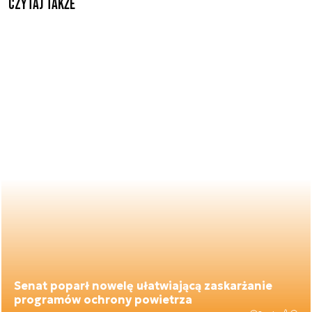
Czytaj także
Senat poparł nowelę ułatwiającą zaskarżanie
programów ochrony powietrza