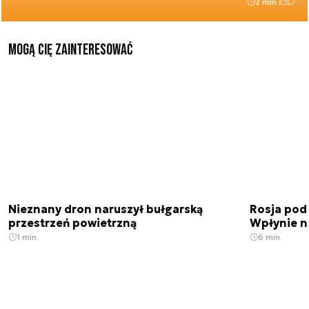
2 min.
Mogą Cię zainteresować
Nieznany dron naruszył bułgarską
Rosja pod
przestrzeń powietrzną
Wpłynie n
1 min.
6 min.