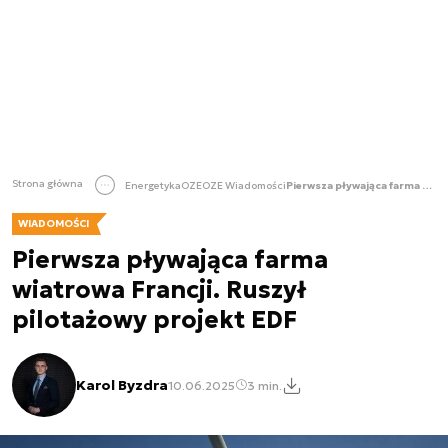
Strona główna
Energetyka
OZE
OZE Wiadomości
Pierwsza pływająca farma wiatrowa Francji. Ruszył pilotażowy projekt EDF
WIADOMOŚCI
Pierwsza pływająca farma
wiatrowa Francji. Ruszył
pilotażowy projekt EDF
Karol Byzdra
10.06.2025
3 min.