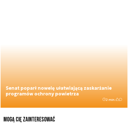
Senat poparł nowelę ułatwiającą zaskarżanie
programów ochrony powietrza
2 min.
Mogą Cię zainteresować