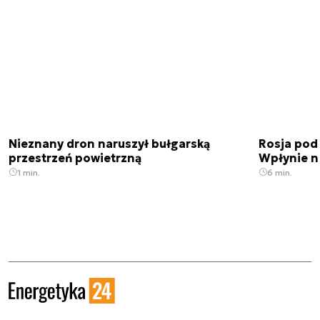
Nieznany dron naruszył bułgarską
Rosja pod
przestrzeń powietrzną
Wpłynie n
1 min.
6 min.