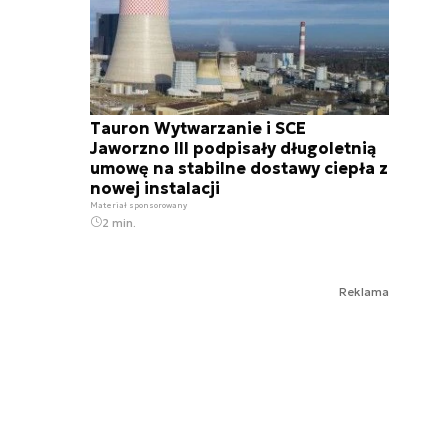
Tauron Wytwarzanie i SCE
Jaworzno III podpisały długoletnią
umowę na stabilne dostawy ciepła z
nowej instalacji
Materiał sponsorowany
2 min.
Reklama