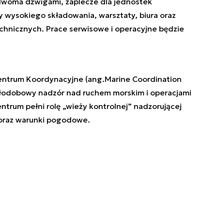
dwoma dźwigami, zaplecze dla jednostek
wysokiego składowania, warsztaty, biura oraz
echnicznych. Prace serwisowe i operacyjne będzie
Centrum Koordynacyjne (ang.
Marine Coordination
całodobowy nadzór nad ruchem morskim i operacjami
entrum pełni rolę „wieży kontrolnej” nadzorującej
u oraz warunki pogodowe.