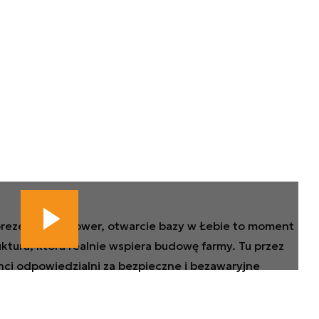
prezes Baltic Power, otwarcie bazy w Łebie to moment
ktura, która realnie wspiera budowę farmy. Tu przez
nci odpowiedzialni za bezpieczne i bezawaryjne