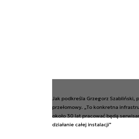
Jak podkreśla Grzegorz Szabliński, 
przełomowy. „To konkretna infrastru
około 30 lat pracować będą serwisa
działanie całej instalacji”