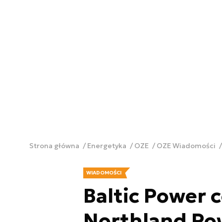
Strona główna
Energetyka
OZE
OZE Wiadomości
WIADOMOŚCI
Baltic Power c
Northland Po