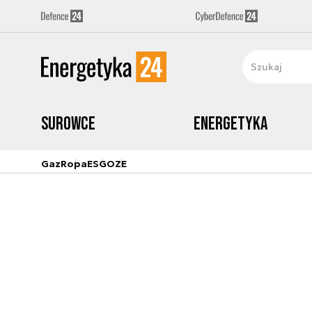
Surowce
Energetyka
Gaz
Ropa
ESG
OZE