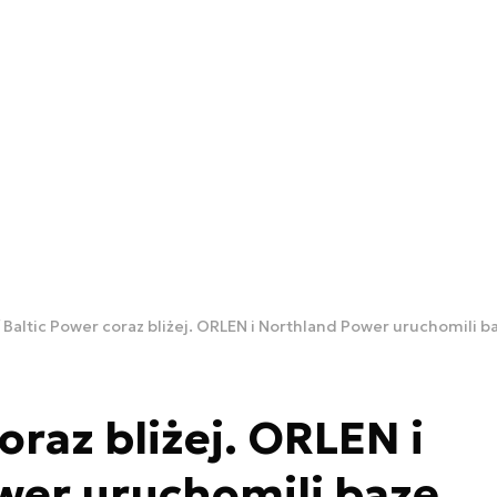
Baltic Power coraz bliżej. ORLEN i Northland Power uruchomili b
oraz bliżej. ORLEN i
wer uruchomili bazę