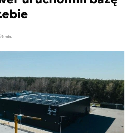
Łebie
3 min.