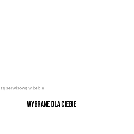
azę serwisową w Łebie
Wybrane dla Ciebie