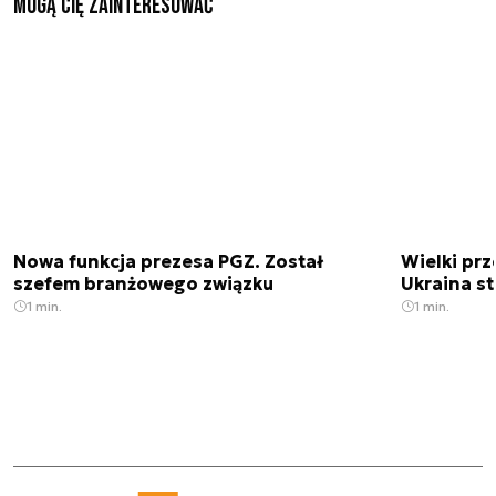
Mogą Cię zainteresować
Nowa funkcja prezesa PGZ. Został
Wielki prz
szefem branżowego związku
Ukraina st
1 min.
1 min.