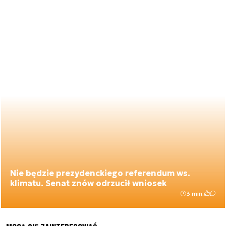
Nie będzie prezydenckiego referendum ws.
klimatu. Senat znów odrzucił wniosek
3 min.