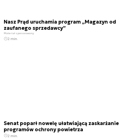
Nasz Prąd uruchamia program „Magazyn od
zaufanego sprzedawcy”
Materiał sponsorowany
2 min.
Senat poparł nowelę ułatwiającą zaskarżanie
programów ochrony powietrza
2 min.