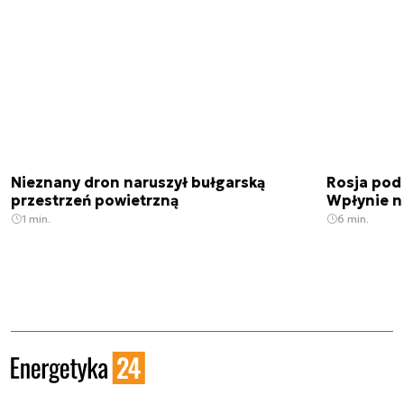
Nieznany dron naruszył bułgarską
Rosja pod
przestrzeń powietrzną
Wpłynie n
1 min.
6 min.