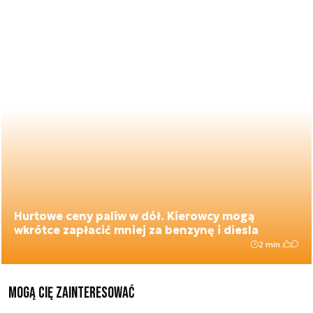
Hurtowe ceny paliw w dół. Kierowcy mogą
wkrótce zapłacić mniej za benzynę i diesla
2 min.
Mogą Cię zainteresować