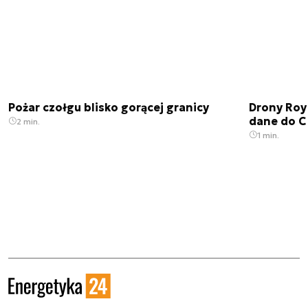
Pożar czołgu blisko gorącej granicy
Drony Roy
dane do C
2 min.
1 min.