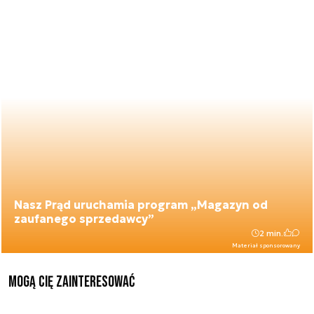
Nasz Prąd uruchamia program „Magazyn od
zaufanego sprzedawcy”
2 min.
Materiał sponsorowany
Mogą Cię zainteresować