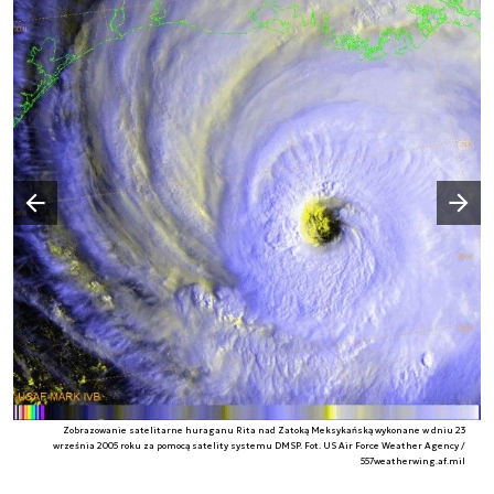
Następny slajd
Poprzedni slajd
Zobrazowanie satelitarne huraganu Rita nad Zatoką Meksykańską wykonane w dniu 23
września 2005 roku za pomocą satelity systemu DMSP. Fot. US Air Force Weather Agency /
557weatherwing.af.mil