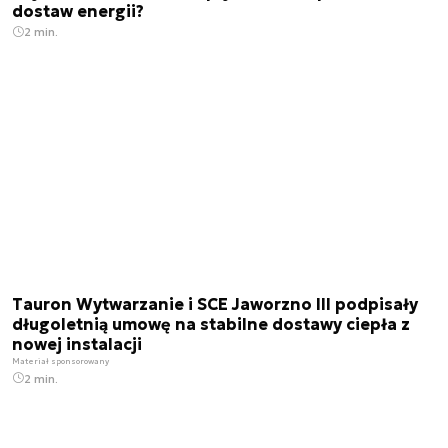
dostaw energii?
2 min.
Tauron Wytwarzanie i SCE Jaworzno III podpisały
długoletnią umowę na stabilne dostawy ciepła z
nowej instalacji
Materiał sponsorowany
2 min.