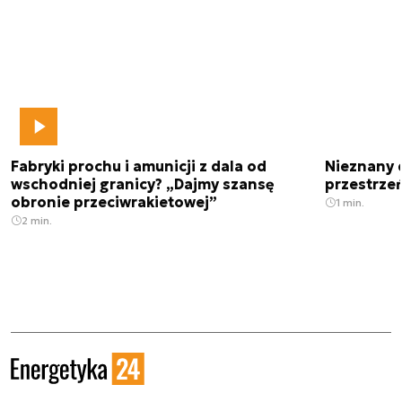
Fabryki prochu i amunicji z dala od
Nieznany 
wschodniej granicy? „Dajmy szansę
przestrze
obronie przeciwrakietowej”
1 min.
2 min.