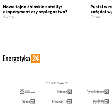
Nowe tajne chińskie satelity:
Pustki w 
eksperyment czy szpiegostwo?
zażądał w
3 min.
3 min.
Zobacz również