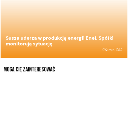
Susza uderza w produkcję energii Enei. Spółki
monitorują sytuację
2 min.
Mogą Cię zainteresować