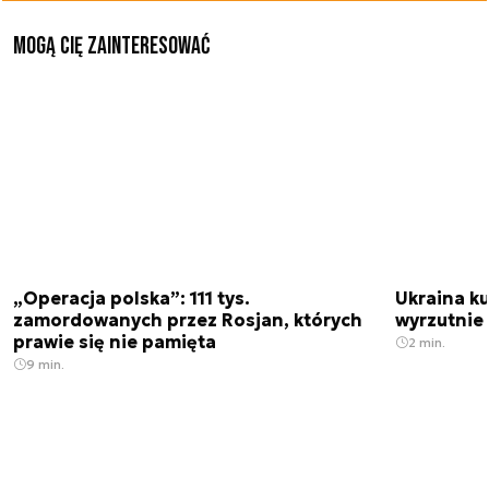
Mogą Cię zainteresować
„Operacja polska”: 111 tys.
Ukraina ku
zamordowanych przez Rosjan, których
wyrzutnie
prawie się nie pamięta
2 min.
9 min.