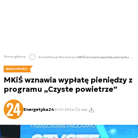
Strona główna
Klimat
Klimat Wiadomości
MKiŚ wznawia wypłatę pieniędzy z programu „Czyste powietrze”
WIADOMOŚCI
MKiŚ wznawia wypłatę pieniędzy z
programu „Czyste powietrze”
Energetyka24
31.01.2024
2 min.