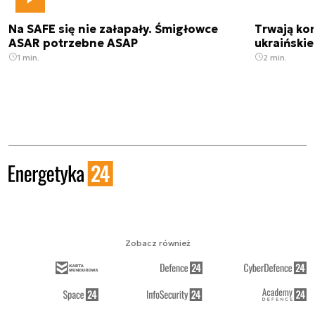
Na SAFE się nie załapały. Śmigłowce
Trwają kon
ASAR potrzebne ASAP
ukraińskie
1 min.
2 min.
Zobacz również