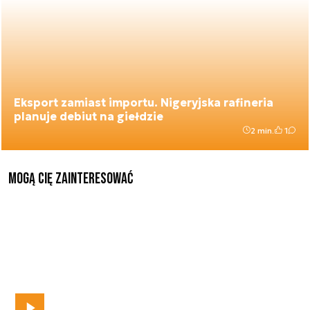
Eksport zamiast importu. Nigeryjska rafineria
planuje debiut na giełdzie
2 min.
1
Mogą Cię zainteresować