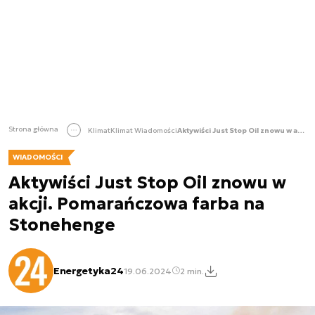
Strona główna
Klimat
Klimat Wiadomości
Aktywiści Just Stop Oil znowu w akcji. Pomarańczowa farba na Stonehenge
WIADOMOŚCI
Aktywiści Just Stop Oil znowu w
akcji. Pomarańczowa farba na
Stonehenge
Energetyka24
19.06.2024
2 min.