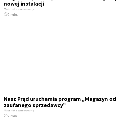
nowej instalacji
Materiał sponsorowany
2 min.
Nasz Prąd uruchamia program „Magazyn od
zaufanego sprzedawcy”
Materiał sponsorowany
2 min.