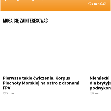
4 min.
Mogą Cię zainteresować
Pierwsze takie ćwiczenia. Korpus
Niemiecki 
Piechoty Morskiej na ostro z dronami
dla brytyjs
FPV
podwykon
3 min.
2 min.